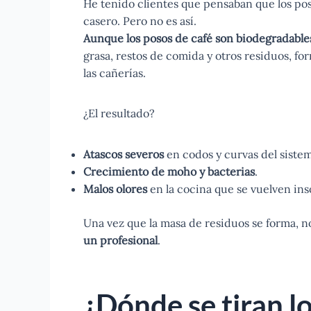
He tenido clientes que pensaban que los pos
casero. Pero no es así.
Aunque los posos de café son biodegradables
grasa, restos de comida y otros residuos, 
las cañerías.
¿El resultado?
Atascos severos
en codos y curvas del sistem
Crecimiento de moho y bacterias
.
Malos olores
en la cocina que se vuelven ins
Una vez que la masa de residuos se forma, n
un profesional
.
¿Dónde se tiran l