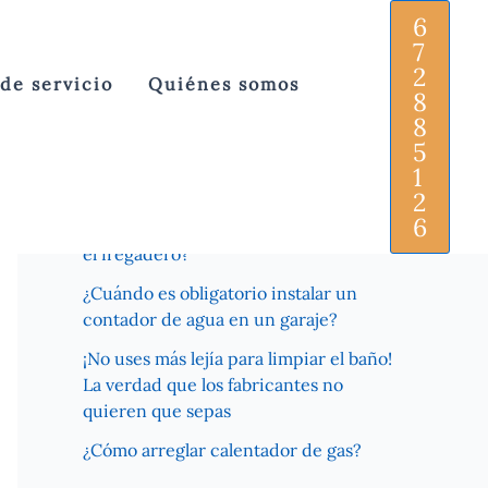
6
7
2
 de servicio
Quiénes somos
8
Recent Posts
8
5
¿Para qué sirve el detentor de un
1
radiador?
2
6
¿Es bueno echar los posos del café por
el fregadero?
¿Cuándo es obligatorio instalar un
contador de agua en un garaje?
¡No uses más lejía para limpiar el baño!
La verdad que los fabricantes no
quieren que sepas
¿Cómo arreglar calentador de gas?