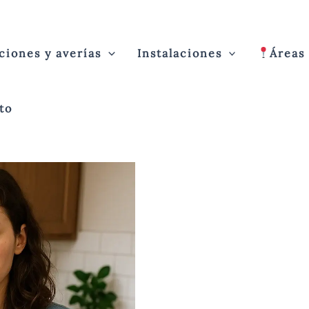
ciones y averías
Instalaciones
Áreas
os del café por el fregadero?
to