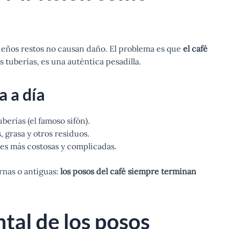
ueños restos no causan daño. El problema es que
el café
us tuberías, es una auténtica pesadilla.
a a día
uberías (el famoso sifón).
 grasa y otros residuos.
es más costosas y complicadas.
rnas o antiguas:
los posos del café siempre terminan
tal de los posos