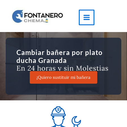
Ir
al
contenido
Main
Menu
Cambiar bañera por plato
ducha Granada
En 24 horas y sin Molestias
¡Quiero sustituir mi bañera