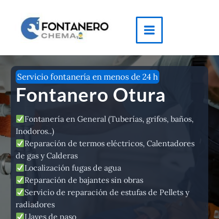
Ir
al
contenido
Main
Menu
Servicio fontanería en menos de 24 h
Fontanero Otura
Fontanería en General (Tuberías, grifos, baños,
Inodoros..)
Reparación de termos eléctricos, Calentadores
de gas y Calderas
Localización fugas de agua
Reparación de bajantes sin obras
Servicio de reparación de estufas de Pellets y
radiadores
Llaves de paso