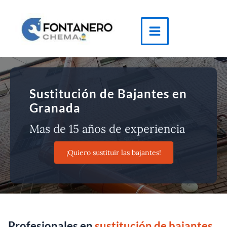
Ir
al
contenido
Main
Menu
Sustitución de Bajantes en
Granada
Mas de 15 años de experiencia
¡Quiero sustituir las bajantes!
Profesionales en
sustitución de bajantes