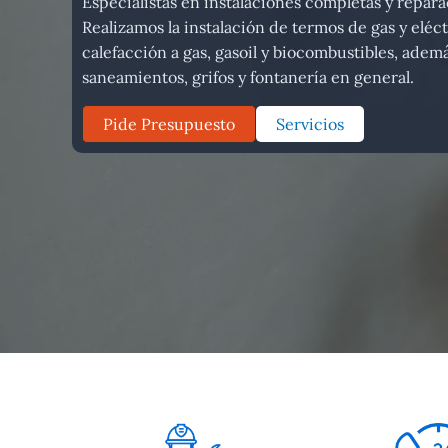
Especialistas en instalaciones completas y repara
Realizamos la instalación de termos de gas y eléct
calefacción a gas, gasoil y biocombustibles, ade
saneamientos, grifos y fontanería en general.
Pide Presupuesto
Servicios