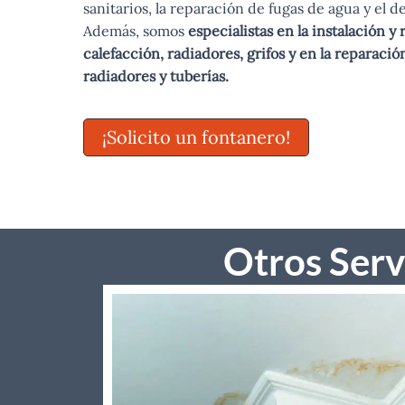
sanitarios, la reparación de fugas de agua y el 
Además, somos
especialistas en la instalación y
calefacción, radiadores, grifos y en la reparaci
radiadores y tuberías.
¡Solicito un fontanero!
Otros Serv