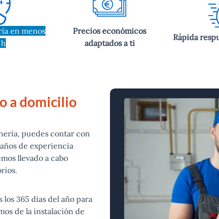
ría en menos
Precios económicos
Rápida respu
 h
adaptados a ti
o a domicilio
tanería, puedes contar con
 años de experiencia
emos llevado a cabo
rios.
s los 365 días del año para
mos de la instalación de