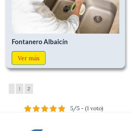
Fontanero Albaicín
Ver más
1
2
5/5 - (1 voto)